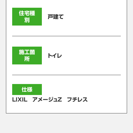
住宅種
戸建て
別
施工箇
トイレ
所
仕様
LIXIL アメージュZ フチレス