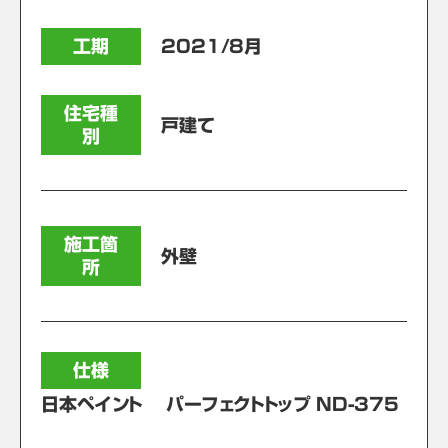
工期
2021/8月
住宅種
戸建て
別
施工箇
外壁
所
仕様
日本ペイント パーフェクトトップ ND-375