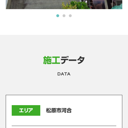
施工
データ
DATA
エリア
松原市河合