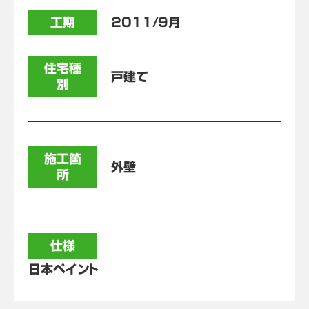
工期
2011/9月
住宅種
戸建て
別
施工箇
外壁
所
仕様
日本ペイント