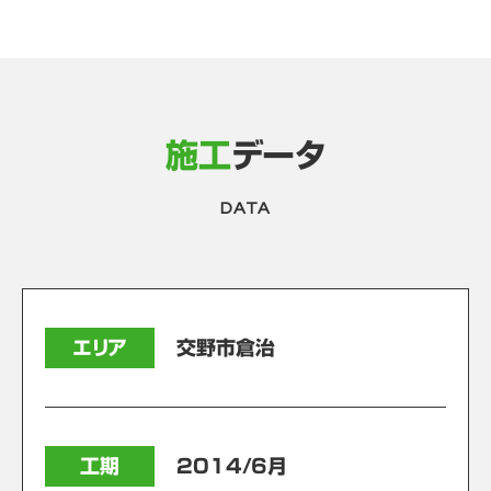
施工
データ
DATA
エリア
交野市倉治
工期
2014/6月