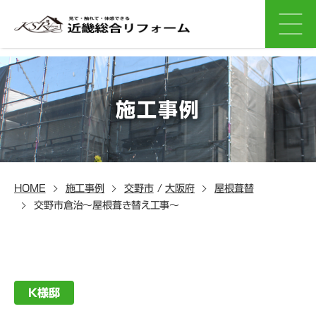
施工事例
HOME
施工事例
交野市
/
大阪府
屋根葺替
交野市倉治～屋根葺き替え工事～
K様邸