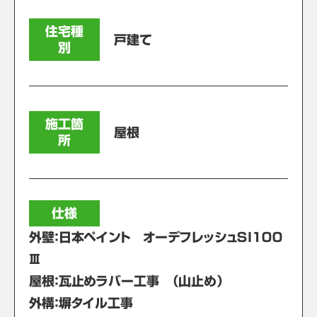
住宅種
戸建て
別
施工箇
屋根
所
仕様
外壁：日本ペイント オーデフレッシュＳＩ１００
Ⅲ
屋根：瓦止めラバー工事 （山止め）
外構：塀タイル工事