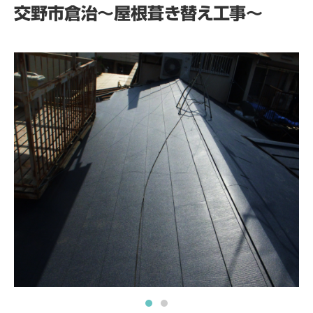
交野市倉治～屋根葺き替え工事～