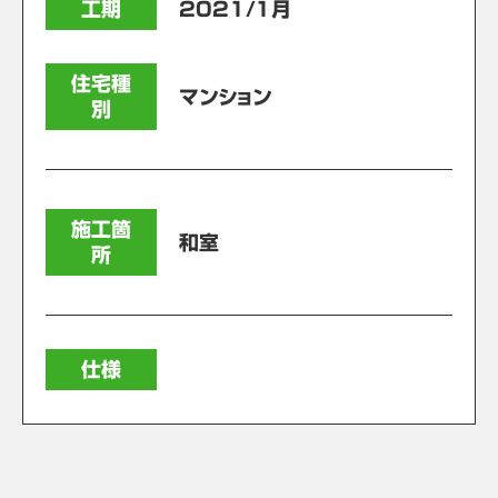
工期
2021/1月
住宅種
マンション
別
施工箇
和室
所
仕様