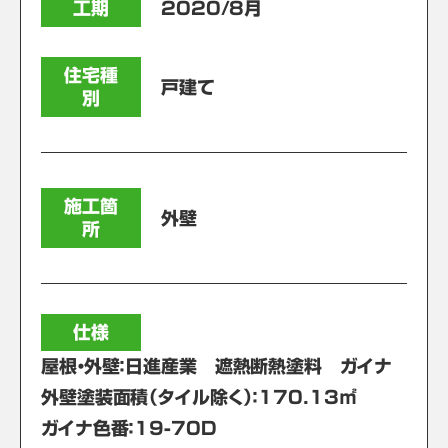
工期
2020/8月
住宅種
戸建て
別
施工箇
外壁
所
仕様
屋根・外壁：日進産業 遮熱断熱塗料 ガイナ
外壁塗装面積（タイル除く）：170.13㎡
ガイナ色番：19-70D