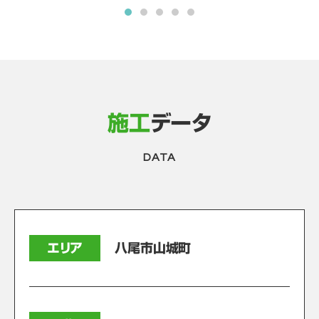
施工
データ
DATA
エリア
八尾市山城町