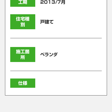
工期
2013/7月
住宅種
戸建て
別
施工箇
ベランダ
所
仕様