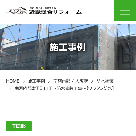
施工事例
HOME
施工事例
南河内郡
/
大阪府
防水塗装
南河内郡太子町山田～防水塗装工事～【ウレタン防水】
T様邸