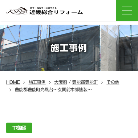
施工事例
HOME
施工事例
大阪府
/
豊能郡豊能町
その他
豊能郡豊能町光風台～玄関前木部塗装～
T様邸