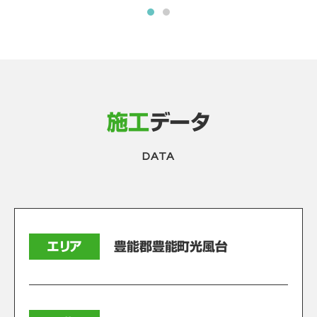
施工
データ
DATA
エリア
豊能郡豊能町光風台