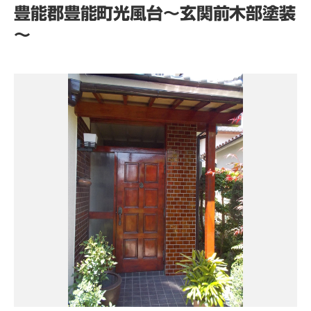
豊能郡豊能町光風台～玄関前木部塗装
～