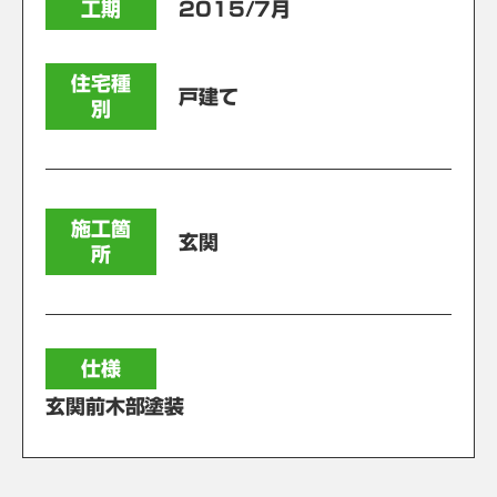
工期
2015/7月
住宅種
戸建て
別
施工箇
玄関
所
仕様
玄関前木部塗装