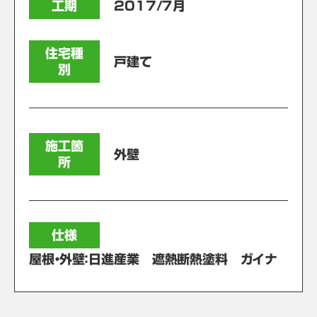
工期
2017/７月
住宅種
戸建て
別
施工箇
外壁
所
仕様
屋根・外壁：日進産業 遮熱断熱塗料 ガイナ