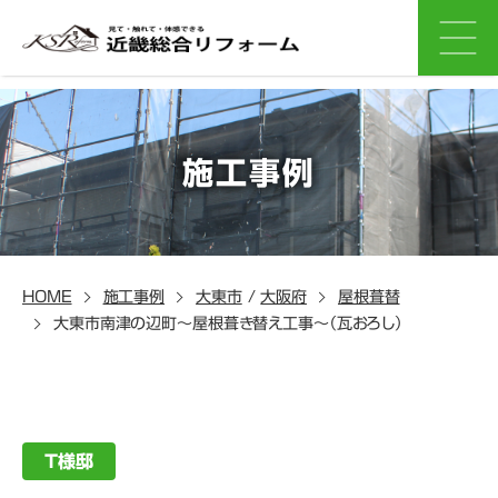
施工事例
HOME
施工事例
大東市
/
大阪府
屋根葺替
大東市南津の辺町～屋根葺き替え工事～（瓦おろし）
T様邸