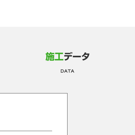
施工
データ
DATA