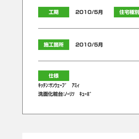
工期
2010/5月
住宅種
施工箇所
2010/5月
仕様
ｷｯﾁﾝ：ｻﾝｳｪｰﾌﾞ ｱﾐｨ
洗面化粧台：ﾉｰﾘﾂ ｷｭｰﾎﾞ