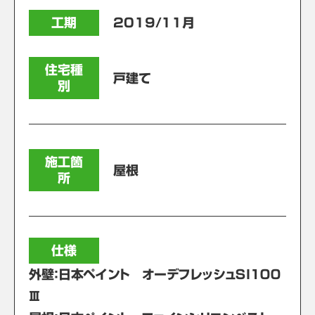
工期
2019/11月
住宅種
戸建て
別
施工箇
屋根
所
仕様
外壁：日本ペイント オーデフレッシュＳＩ１００
Ⅲ