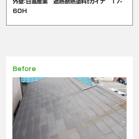
外壁：日進産業 遮熱断熱塗料ｶガイナ 17-
60Ｈ
Before