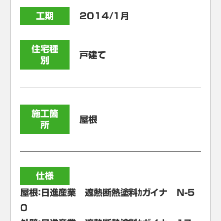
工期
2014/1月
住宅種
戸建て
別
施工箇
屋根
所
仕様
屋根：日進産業 遮熱断熱塗料ｶガイナ Ｎ-5
0