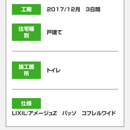
工期
2017/12月 3日間
住宅種
戸建て
別
施工箇
トイレ
所
仕様
LIXIL：アメージュZ パッソ コフレルワイド