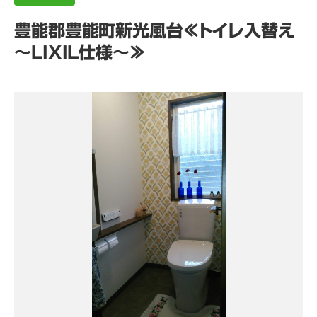
豊能郡豊能町新光風台≪トイレ入替え
～LIXIL仕様～≫