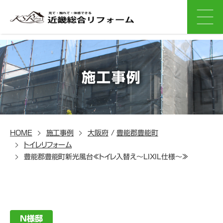
施工事例
HOME
施工事例
大阪府
/
豊能郡豊能町
トイレリフォーム
豊能郡豊能町新光風台≪トイレ入替え～LIXIL仕様～≫
N様邸