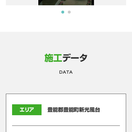
施工
データ
DATA
エリア
豊能郡豊能町新光風台