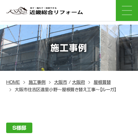
施工事例
HOME
施工事例
大阪市
/
大阪府
屋根葺替
大阪市住吉区遠里小野～屋根葺き替え工事～【ルーガ】
S様邸