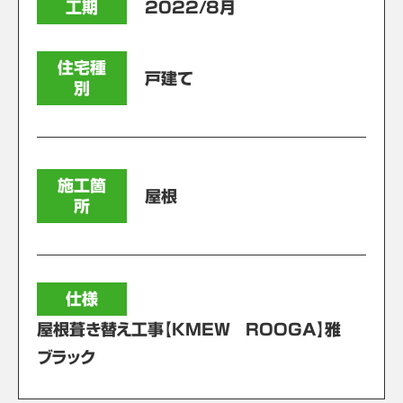
工期
2022/8月
住宅種
戸建て
別
施工箇
屋根
所
仕様
屋根葺き替え工事【KMEW ROOGA】雅
ブラック