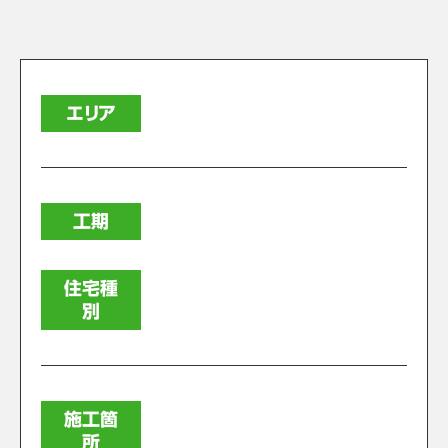
エリア
工期
住宅種
別
施工箇
所