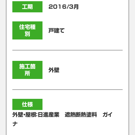
工期
2016/3月
住宅種
戸建て
別
施工箇
外壁
所
仕様
外壁・屋根：日進産業 遮熱断熱塗料 ガイ
ナ