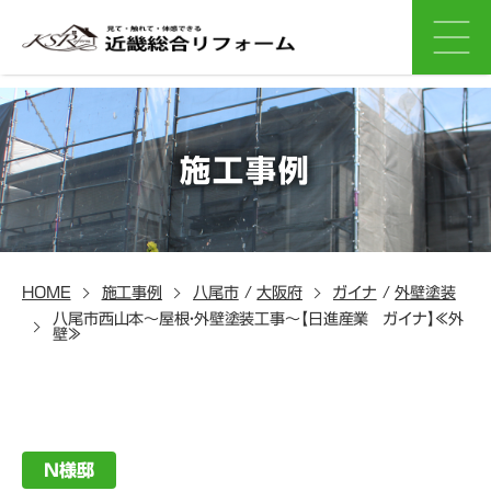
施工事例
HOME
施工事例
八尾市
/
大阪府
ガイナ
/
外壁塗装
八尾市西山本～屋根・外壁塗装工事～【日進産業 ガイナ】≪外
壁≫
N様邸