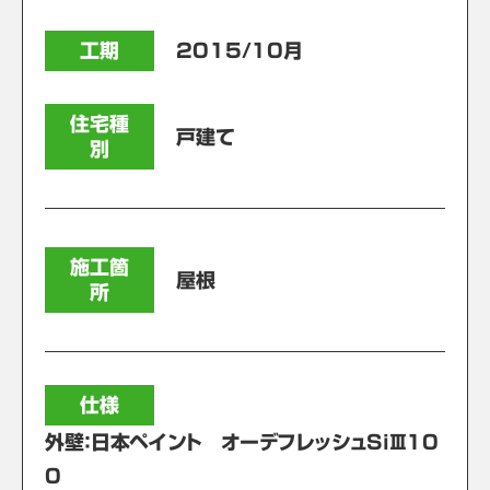
工期
2015/10月
住宅種
戸建て
別
施工箇
屋根
所
仕様
外壁：日本ペイント オーデフレッシュSiⅢ10
0