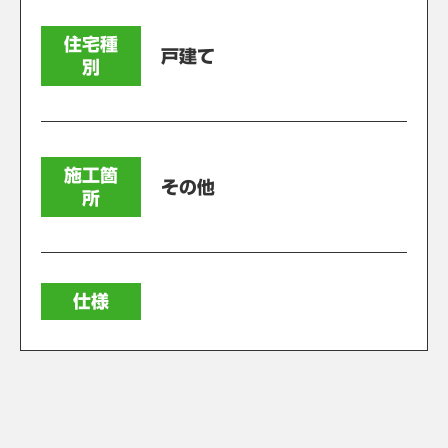
住宅種
戸建て
別
施工箇
その他
所
仕様