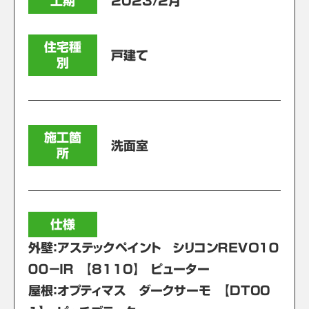
工期
2023/2月
住宅種
戸建て
別
施工箇
洗面室
所
仕様
外壁：アステックペイント シリコンＲＥＶＯ１０
００－ＩＲ 【8110】 ピューター
屋根：オプティマス ダークサーモ 【DT00