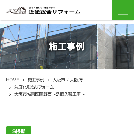
施工事例
HOME
施工事例
大阪市
/
大阪府
洗面化粧台リフォーム
大阪市城東区鴫野西～洗面入替工事～
Ｓ様邸