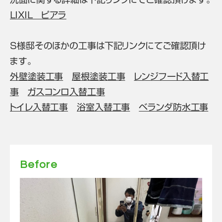
ＬＩＸＩＬ ピアラ
Ｓ様邸そのほかの工事は下記リンクにてご確認頂け
ます。
外壁塗装工事
屋根塗装工事
レンジフード入替工
事
ガスコンロ入替工事
トイレ入替工事
浴室入替工事
ベランダ防水工事
Before