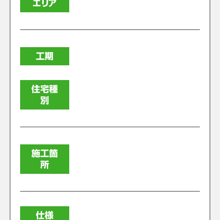
エリア
工期
住宅種
別
施工箇
所
仕様