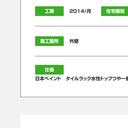
工期
2014/月
住宅種別
施工箇所
外壁
仕様
日本ペイント タイルラック水性トップつや一