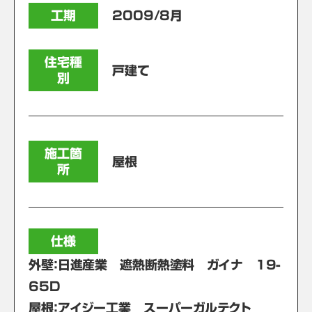
工期
2009/8月
住宅種
戸建て
別
施工箇
屋根
所
仕様
外壁：日進産業 遮熱断熱塗料 ガイナ 19-
65D
屋根：アイジー工業 スーパーガルテクト