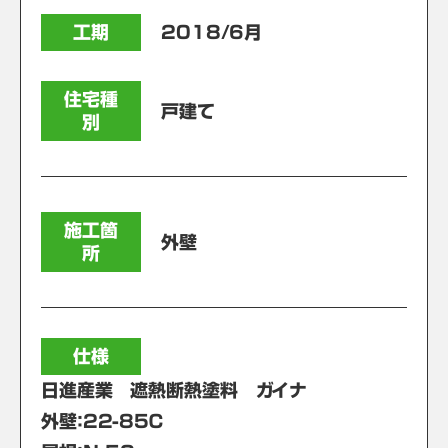
工期
2018/6月
住宅種
戸建て
別
施工箇
外壁
所
仕様
日進産業 遮熱断熱塗料 ガイナ
外壁：22-85Ｃ