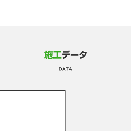
施工
データ
DATA