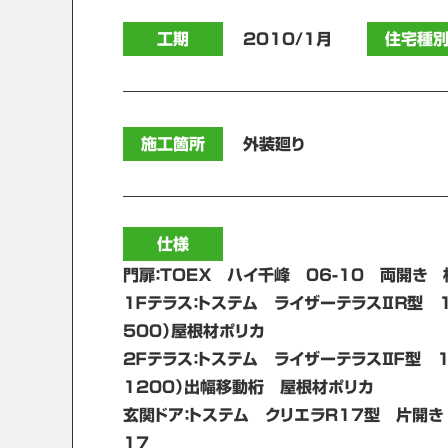
工期
2010/1月
住宅種
施工箇所
外装廻り
仕様
門扉：ＴＯＥＸ ハイ千峰 06-10 両開き
1Ｆテラス：トステム ライザーテラスⅡＲ型 1
500）屋根材ポリカ
2Ｆテラス：トステム ライザーテラスⅡＦ型 1
1200）出幅移動桁 屋根材ポリカ
玄関ドア：トステム クリエラR17型 片開き
17