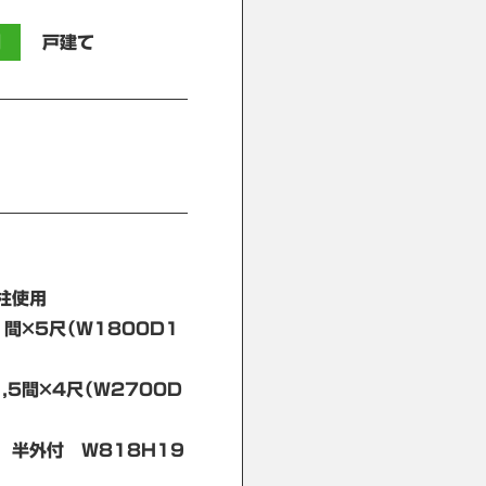
別
戸建て
 柱使用
間×5尺（Ｗ1800Ｄ1
,5間×4尺（Ｗ2700D
 半外付 W818H19