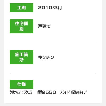
工期
2010/3月
住宅種
戸建て
別
施工箇
キッチン
所
仕様
ｸﾘﾅｯﾌﾟ：ﾗｸｴﾗ I型2550 ｽﾗｲﾄﾞ収納ﾀｲﾌﾟ