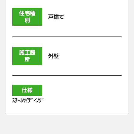
住宅種
戸建て
別
施工箇
外壁
所
仕様
ｽﾁｰﾙｻｲﾃﾞｨﾝｸﾞ