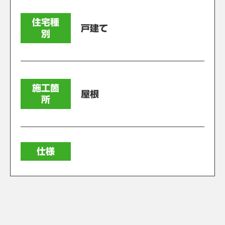
住宅種
戸建て
別
施工箇
屋根
所
仕様