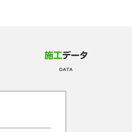
施工
データ
DATA