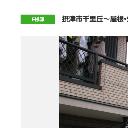
摂津市千里丘～屋根・
F様邸