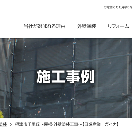
お電話でもお見積り
当社が選ばれる理由
外壁塗装
リフォーム
施工事例
塗装
摂津市千里丘～屋根・外壁塗装工事～【日進産業 ガイナ】