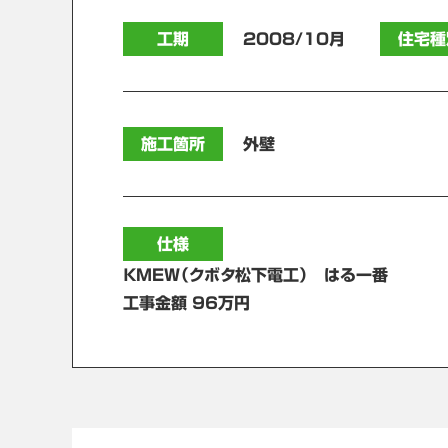
工期
2008/10月
住宅種
施工箇所
外壁
仕様
ＫＭＥＷ（クボタ松下電工） はる一番
工事金額 96万円