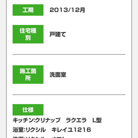
工期
2013/12月
住宅種
戸建て
別
施工箇
洗面室
所
仕様
キッチン：クリナップ ラクエラ L型
浴室：リクシル キレイユ1216