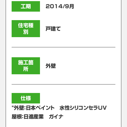
工期
2014/9月
住宅種
戸建て
別
施工箇
外壁
所
仕様
"外壁：日本ペイント 水性シリコンセラUV
屋根：日進産業 ガイナ