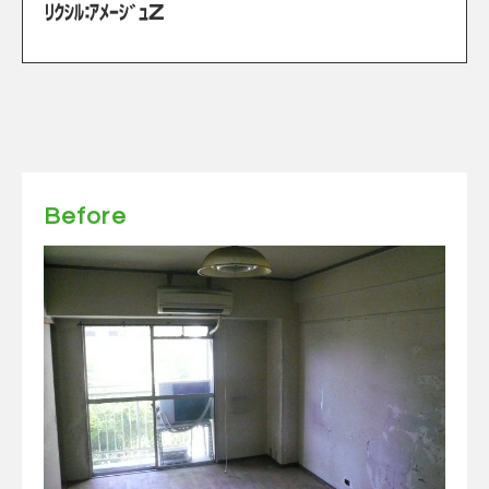
ﾘｸｼﾙ：ｱﾒｰｼﾞｭZ
Before