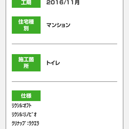
工期
2016/11月
住宅種
マンション
別
施工箇
トイレ
所
仕様
ﾘｸｼﾙ：ｵﾌﾄ
ﾘｸｼﾙ：ﾘﾉﾋﾞｵ
ｸﾘﾅｯﾌﾟ：ﾗｸｴﾗ