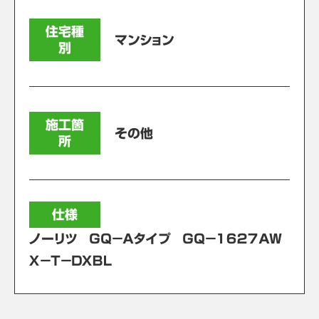
住宅種
マンション
別
施工箇
その他
所
仕様
ノーリツ ＧＱ－Ａタイプ ＧＱ－１６２７ＡＷ
Ｘ－Ｔ－ＤＸＢＬ