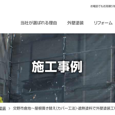
お電話でもお見積り
当社が選ばれる理由
外壁塗装
リフォーム
施工事例
塗装
交野市倉地～屋根葺き替え（カバー工法）・遮熱塗料で外壁塗装工