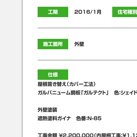
工期
2016/1月
住宅種
施工箇所
外壁
仕様
屋根葺き替え（カバー工法）
ガルバニューム鋼板「ガルテクト」 色：シェイ
外壁塗装
遮熱塗料ガイナ 色番：N-85
工事金額 ￥2,200,000（内屋根工事：￥1,1