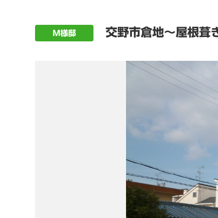
交野市倉地～屋根葺き
M様邸