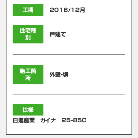
工期
2016/12月
住宅種
戸建て
別
施工箇
外壁・塀
所
仕様
日進産業 ガイナ 25-85C