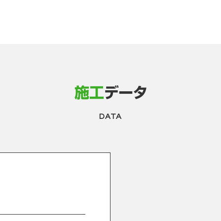
施工
データ
DATA