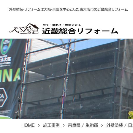
外壁塗装・リフォームは大阪・兵庫を中心とした東大阪市の近畿総合リフォーム
HOME
施工事例
奈良県
/
生駒郡
外壁塗装
/
日