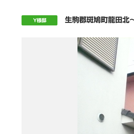
生駒郡斑鳩町龍田北～
Ｙ様邸