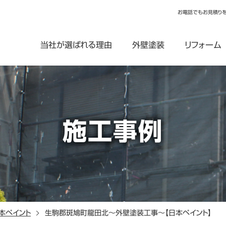
お電話でもお見積り
当社が選ばれる理由
外壁塗装
リフォーム
施工事例
本ペイント
生駒郡斑鳩町龍田北～外壁塗装工事～【日本ペイント】