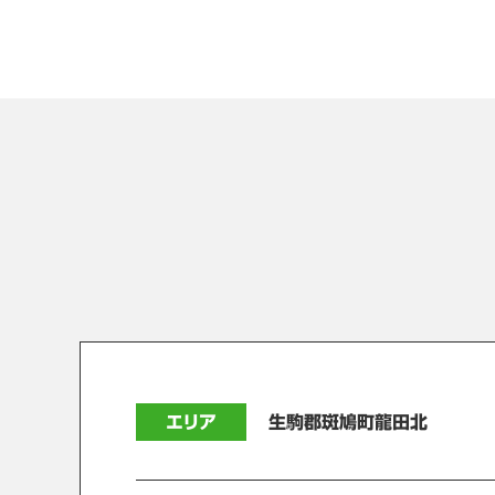
エリア
生駒郡斑鳩町龍田北