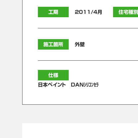
工期
2011/4月
住宅種
施工箇所
外壁
仕様
日本ペイント DANｼﾘｺﾝｾﾗ