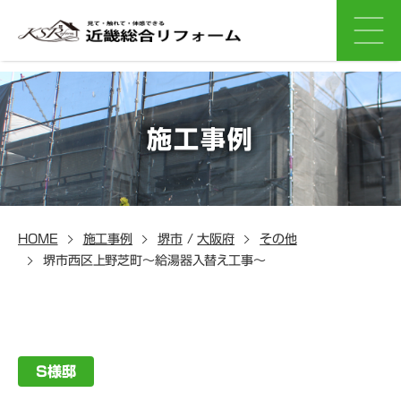
施工事例
HOME
施工事例
堺市
/
大阪府
その他
堺市西区上野芝町～給湯器入替え工事～
S様邸