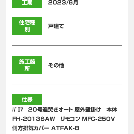
工期
2023/6月
住宅種
戸建て
別
施工箇
その他
所
仕様
ﾊﾟﾛﾏ 20号追焚きオート 屋外壁掛け 本体
FH-2013SAW リモコン MFC-250V
側⽅排気カバー ATFAK-8