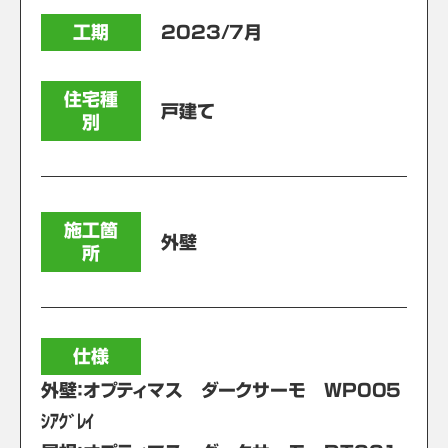
工期
2023/7月
住宅種
戸建て
別
施工箇
外壁
所
仕様
外壁：オプティマス ダークサーモ WP005
ｼｱｸﾞﾚｲ