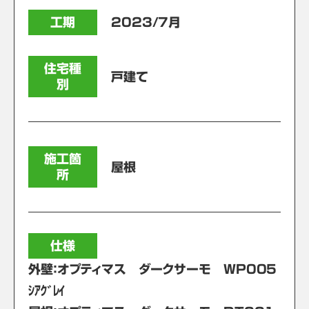
工期
2023/7月
住宅種
戸建て
別
施工箇
屋根
所
仕様
外壁：オプティマス ダークサーモ WP005
ｼｱｸﾞﾚｲ