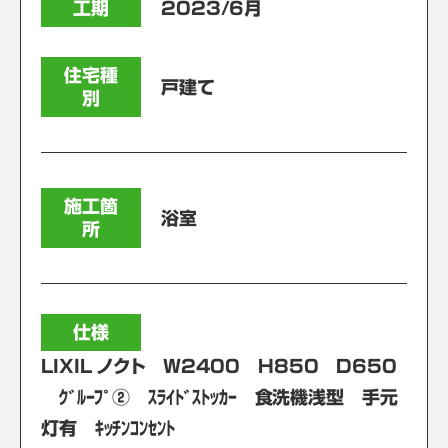
工期
2023/6月
住宅種
戸建て
別
施工箇
浴室
所
仕様
LIXIL ノクト W2400 H850 D650
ｸﾞﾙｰﾌﾟ② ｽﾗｲﾄﾞｽﾄｯｶｰ 食洗機浅型 手元
灯有 ｷｯﾁﾝｺﾝｾﾝﾄ