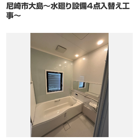
尼崎市大島～水廻り設備4点入替え工
事～