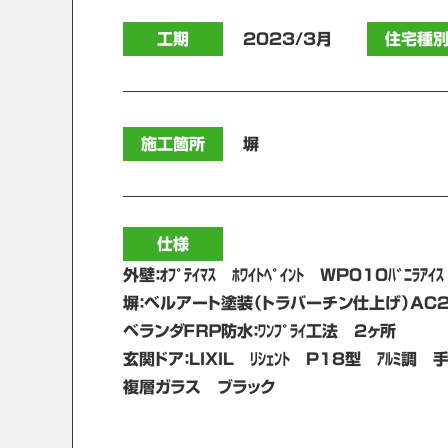
工期
2023/3月
住宅種
施工箇所
塀
仕様
外壁：ｵﾌﾟﾃｲﾏｽ ﾎﾜｲﾄﾍﾟｲﾝﾄ WP010ﾊﾞﾆﾗｱｲｽ
塀：ベルアート塗装（トラバーチン仕上げ）AC2
ベランダＦＲＰ防水：ﾜﾝﾌﾟﾗｲ工法 2ヶ所
玄関ドア：LIXIL ﾘｼｪﾝﾄ P18型 ｱﾙﾐ
複層ガラス ブラック