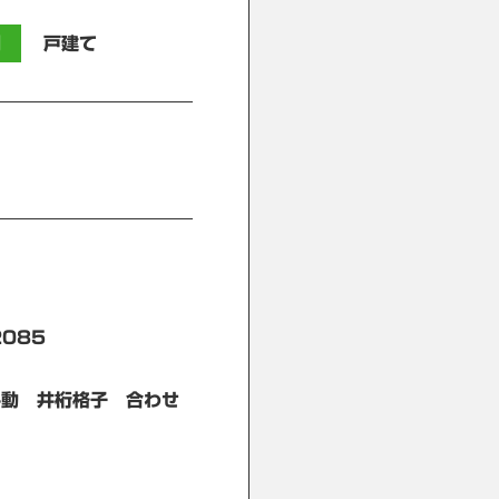
別
戸建て
085
調 手動 井桁格子 合わせ