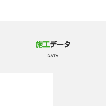
施工
データ
DATA