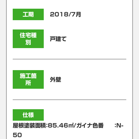
工期
2018/7月
住宅種
戸建て
別
施工箇
外壁
所
仕様
屋根塗装面積：85.46㎡/ガイナ色番 ：N-
50