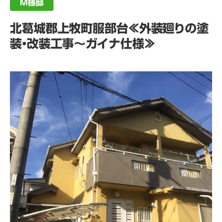
M様邸
北葛城郡上牧町服部台≪外装廻りの塗
装・改装工事～ガイナ仕様≫