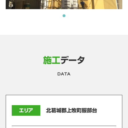
施工
データ
DATA
エリア
北葛城郡上牧町服部台