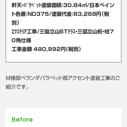
軒天・ﾊﾟﾗﾍﾟｯﾄ塗装面積：30.84㎡/日本ペイン
ト色番：ND375/塗装代金：83,268円（税
別）
ｴｸｽﾃﾘｱ工事/三協立山STﾃﾗｽ・三協立山桁・柱７
０角仕様
工事金額 490,992円（税別）
M様邸ベランダパラペット部アクセント塗装工事のご
紹介です。
Before