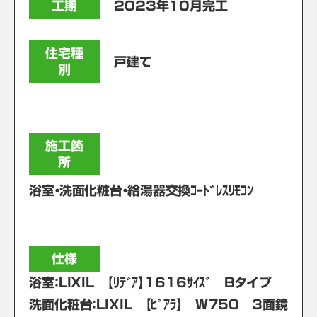
工期
2023年10月完工
住宅種
戸建て
別
施工箇
所
浴室・洗面化粧台・給湯器交換ｺｰﾄﾞﾚｽﾘﾓｺﾝ
仕様
浴室：LIXIL 【ﾘﾃﾞｱ】1616ｻｲｽﾞ Bタイプ
洗面化粧台：LIXIL 【ﾋﾟｱﾗ】 W750 3面鏡