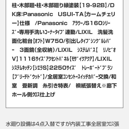
柱・木部廻・柱・木部廻り縁塗装【19-92B】/D
K床：Panasonic USUI-TA【カームチェリ
ー】仕様 /Panasonic ｱﾗｳｰﾉS160ｼﾘｰ
ｽﾞ・専用手洗いｺｰﾅｰﾀｲﾌﾟ連動/LIXIL 洗髪洗
面化粧台【ｵﾌﾄ】W750/引出しﾀｲﾌﾟｼﾝｸﾞﾙﾚﾊﾞ
ｰ 3面鏡（全収納）/LIXIL ｼｽﾃﾑﾊﾞｽ【 ﾘﾉﾋﾞｵ
V】1116ｻｲｽﾞｱｸｾﾝﾄﾊﾟﾈﾙ【ﾓｻﾞｲｸｱｸｱ】/LIXIL
ｼｽﾃﾑｷｯﾁﾝ【ｼｴﾗS】2250ｻｲｽﾞ ﾄﾚｰﾎﾞｰﾄﾞﾌﾟﾗﾝ
【ﾌﾞﾘｰﾁﾄﾞｳｯﾄﾞ】/全居室ｺﾝｾﾝﾄ・ｽｲｯﾁｶﾊﾞｰ交換/和
室 畳新調 糸引き特表/ 襖紙張替え※廊下
ホール側ｸﾛｽ仕上げ
水廻り設備は4点入替ですが内装工事全居室ｸﾛｽ張