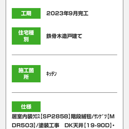
工期
2023年9月完工
住宅種
鉄骨木造戸建て
別
施工箇
ｷｯﾁﾝ
所
仕様
居室内装ｸﾛｽ【SP2858】階段絨毯/ｻﾝｹﾞﾂ【M
DR503】/塗装工事 DK天井【19-90D】・