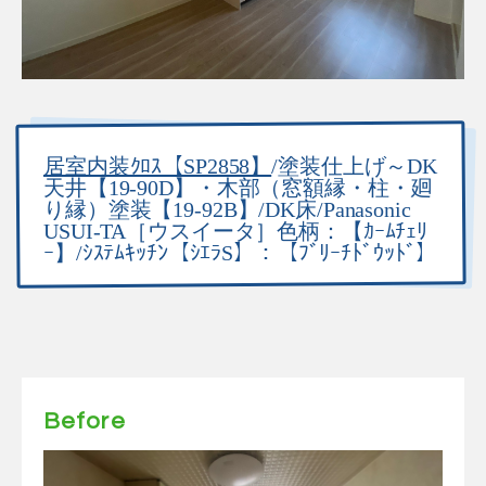
居室内装ｸﾛｽ【SP2858】
/塗装仕上げ～DK
天井【19-90D】・木部（窓額縁・柱・廻
り縁）塗装【19-92B】/DK床/Panasonic
USUI-TA［ウスイータ］色柄：【ｶｰﾑﾁｪﾘ
ｰ】/ｼｽﾃﾑｷｯﾁﾝ【ｼｴﾗS】：【ﾌﾞﾘｰﾁﾄﾞｳｯﾄﾞ】
Before