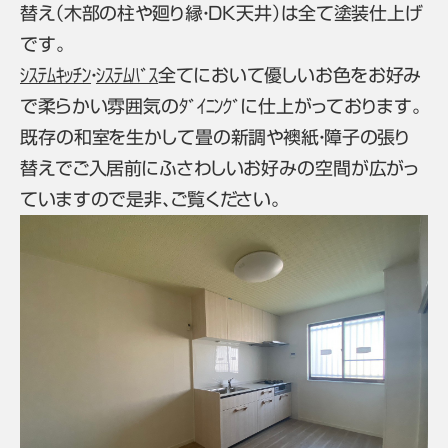
替え（木部の柱や廻り縁・DK天井）は全て塗装仕上げ
です。
ｼｽﾃﾑｷｯﾁﾝ
・
ｼｽﾃﾑﾊﾞｽ
全てにおいて優しいお色をお好み
で柔らかい雰囲気のﾀﾞｲﾆﾝｸﾞに仕上がっております。
既存の和室を生かして畳の新調や襖紙・障子の張り
替えでご入居前にふさわしいお好みの空間が広がっ
ていますので是非、ご覧ください。