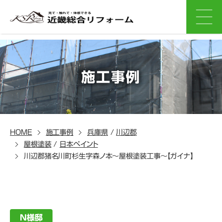
施工事例
HOME
施工事例
兵庫県
/
川辺郡
屋根塗装
/
日本ペイント
川辺郡猪名川町杉生字森ノ本～屋根塗装工事～【ガイナ】
N様邸