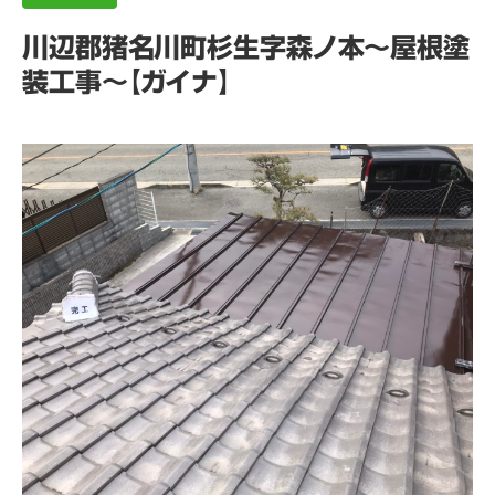
川辺郡猪名川町杉生字森ノ本～屋根塗
装工事～【ガイナ】