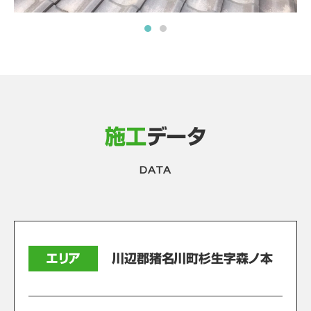
施工
データ
DATA
エリア
川辺郡猪名川町杉生字森ノ本