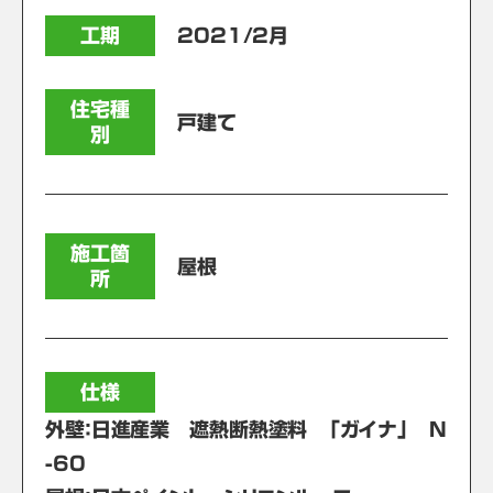
工期
2021/2月
住宅種
戸建て
別
施工箇
屋根
所
仕様
外壁：日進産業 遮熱断熱塗料 「ガイナ」 N
-60