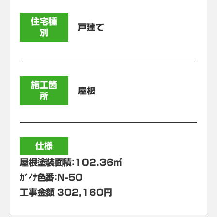
住宅種
戸建て
別
施工箇
屋根
所
仕様
屋根塗装面積：102.36㎡
ｶﾞｲﾅ色番：N-50
工事金額 302,160円