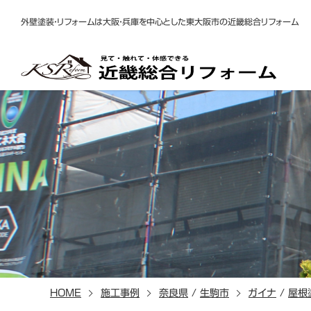
外壁塗装・リフォームは大阪・兵庫を中心とした東大阪市の近畿総合リフォーム
HOME
施工事例
奈良県
/
生駒市
ガイナ
/
屋根