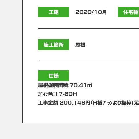
工期
2020/10月
住宅種
施工箇所
屋根
仕様
屋根塗装面積：70.41㎡
ｶﾞｲﾅ色：17-60H
工事金額 200,148円（Ｈ様ﾌﾟﾗﾝより抜粋