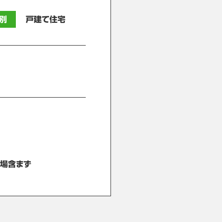
別
戸建て住宅
）足場含まず