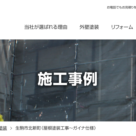
お電話でもお見積り
当社が選ばれる理由
外壁塗装
リフォーム
施工事例
塗装
生駒市北新町《屋根塗装工事～ガイナ仕様》