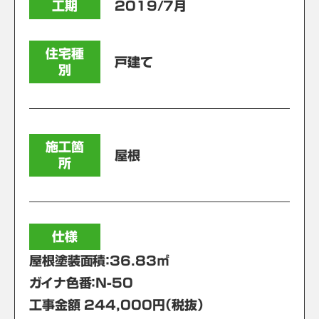
工期
2019/7月
住宅種
戸建て
別
施工箇
屋根
所
仕様
屋根塗装面積：36.83㎡
ガイナ色番：Ｎ-50
工事金額 244,000円（税抜）