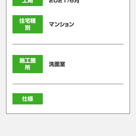
工期
2021/6月
住宅種
マンション
別
施工箇
洗面室
所
仕様